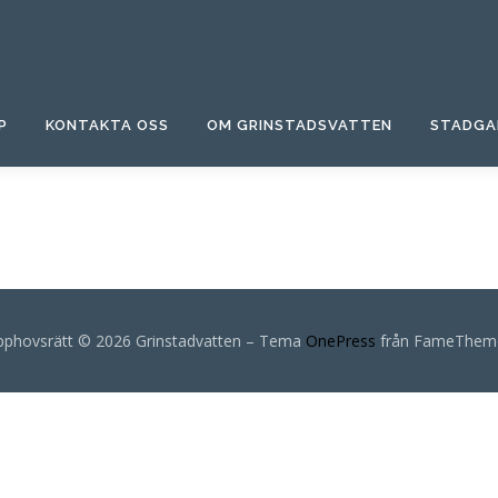
P
KONTAKTA OSS
OM GRINSTADSVATTEN
STADGA
pphovsrätt © 2026 Grinstadvatten
–
Tema
OnePress
från FameThem